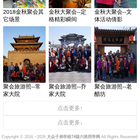
2018金秋聚会其
金秋大聚会--定
金秋大聚会--文
它场景
格精彩瞬间
体活动倩影
聚会旅游照--常
聚会旅游照--乔
聚会旅游照--老
家大院
家大院
醋坊
点击更多↑
点击更多↓
Copyright © 2016 ~2026
大众子弟学校74级六班同学网
All Rights Reserved.