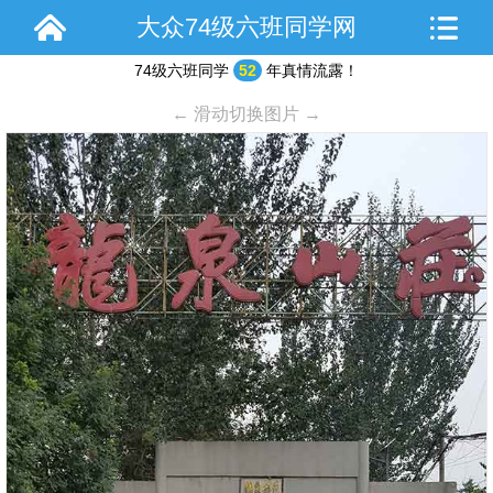
大众74级六班同学网
74级六班同学
52
年真情流露！
← 滑动切换图片 →