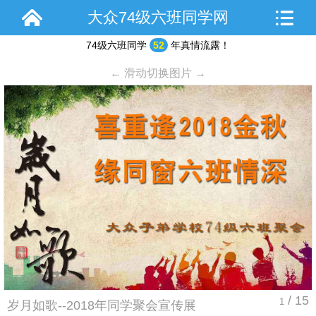
大众74级六班同学网
74级六班同学
52
年真情流露！
← 滑动切换图片 →
/ 15
1
岁月如歌--2018年同学聚会宣传展