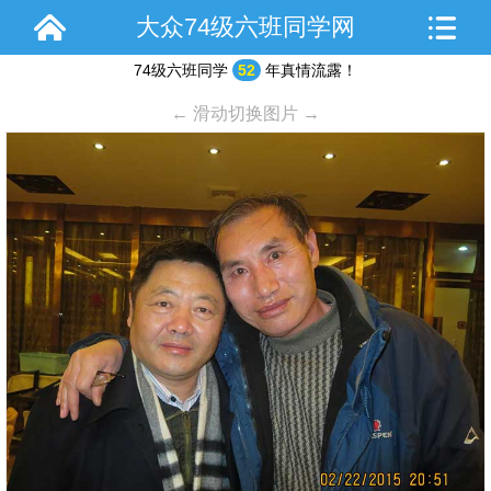
大众74级六班同学网
74级六班同学
52
年真情流露！
← 滑动切换图片 →