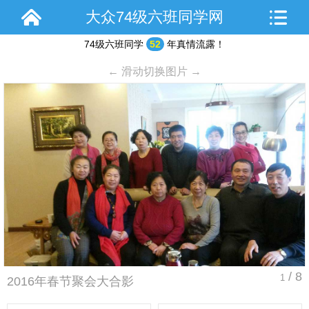
大众74级六班同学网
74级六班同学
52
年真情流露！
← 滑动切换图片 →
/ 8
1
2016年春节聚会大合影