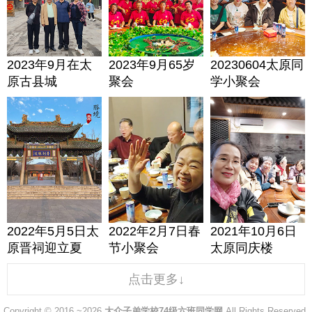
2023年9月在太
2023年9月65岁
20230604太原同
原古县城
聚会
学小聚会
2022年5月5日太
2022年2月7日春
2021年10月6日
原晋祠迎立夏
节小聚会
太原同庆楼
点击更多↓
Copyright © 2016 ~2026
大众子弟学校74级六班同学网
All Rights Reserved.