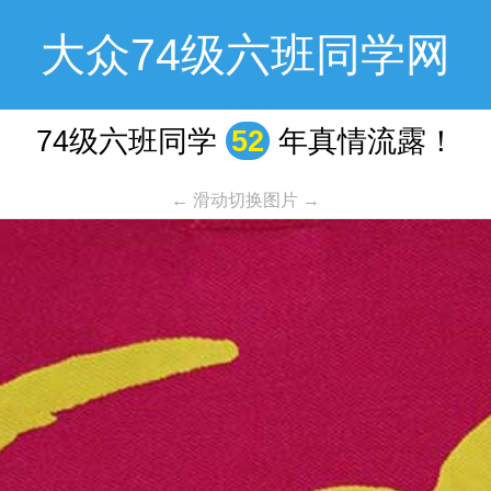
大众74级六班同学网
74级六班同学
52
年真情流露！
← 滑动切换图片 →