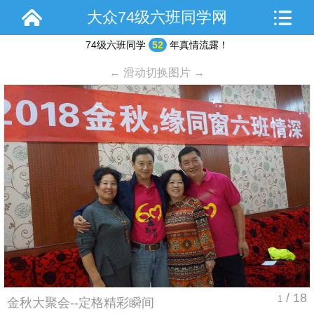
大众74级六班同学网
74级六班同学
52
年真情流露！
← 滑动切换图片 →
/ 18
1
金秋大聚会--定格精彩瞬间