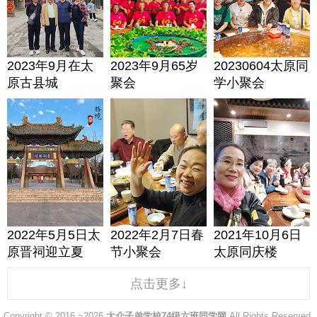
2023年9月在太
2023年9月65岁
20230604太原同
原古县城
聚会
学小聚会
2022年5月5日太
2022年2月7日春
2021年10月6日
原晋祠迎立夏
节小聚会
太原同庆楼
点击更多↓
Copyright © 2016 ~2026
大众子弟学校74级六班同学网
All Rights Reserved.