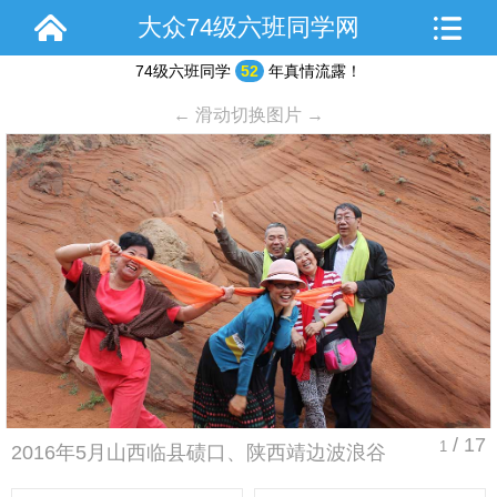
大众74级六班同学网
74级六班同学
52
年真情流露！
← 滑动切换图片 →
/ 17
1
2016年5月山西临县碛口、陕西靖边波浪谷