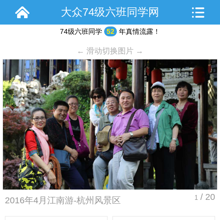
大众74级六班同学网
74级六班同学
52
年真情流露！
← 滑动切换图片 →
/ 20
1
2016年4月江南游-杭州风景区