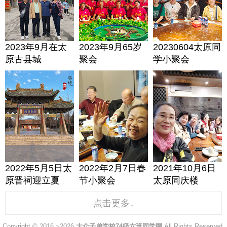
2023年9月在太
2023年9月65岁
20230604太原同
原古县城
聚会
学小聚会
2022年5月5日太
2022年2月7日春
2021年10月6日
原晋祠迎立夏
节小聚会
太原同庆楼
点击更多↓
Copyright © 2016 ~2026
大众子弟学校74级六班同学网
All Rights Reserved.