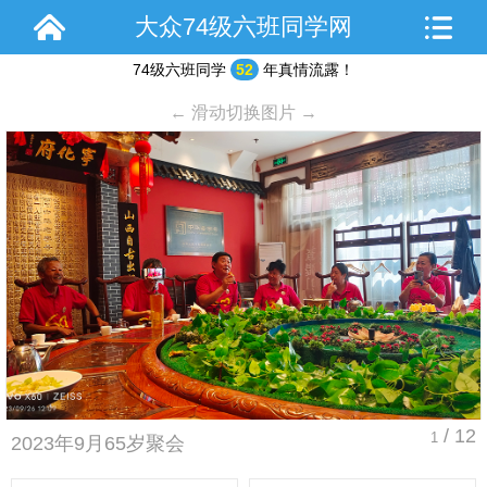
大众74级六班同学网
74级六班同学
52
年真情流露！
← 滑动切换图片 →
/ 12
1
2023年9月65岁聚会