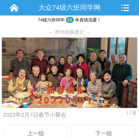
大众74级六班同学网
74级六班同学
52
年真情流露！
← 滑动切换图片 →
/ 8
1
2022年2月7日春节小聚会
上一组
下一组