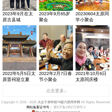
2023年9月在太
2023年9月65岁
20230604太原同
原古县城
聚会
学小聚会
2022年5月5日太
2022年2月7日春
2021年10月6日
原晋祠迎立夏
节小聚会
太原同庆楼
点击更多↓
Copyright © 2016 ~2026
大众子弟学校74级六班同学网
All Rights Reserved.
网站备案证书号：
冀ICP备19027238号-2