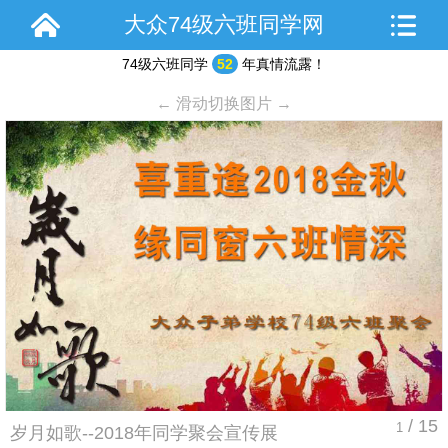
大众74级六班同学网
74级六班同学
52
年真情流露！
← 滑动切换图片 →
/ 15
1
岁月如歌--2018年同学聚会宣传展