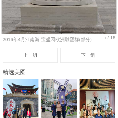
/ 16
1
2016年4月江南游-宝盛园欧洲雕塑群(部分)
上一组
下一组
精选美图