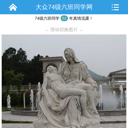
大众74级六班同学网
74级六班同学
52
年真情流露！
← 滑动切换图片 →