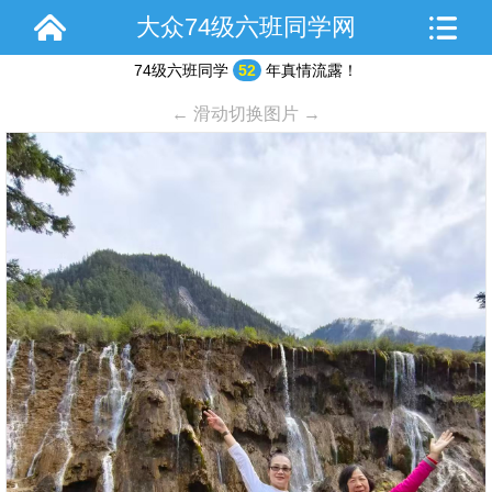
大众74级六班同学网
74级六班同学
52
年真情流露！
← 滑动切换图片 →