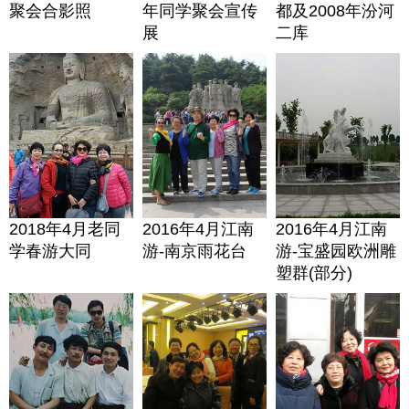
聚会合影照
年同学聚会宣传
都及2008年汾河
展
二库
2018年4月老同
2016年4月江南
2016年4月江南
学春游大同
游-南京雨花台
游-宝盛园欧洲雕
塑群(部分)