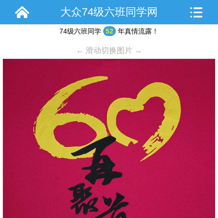
大众74级六班同学网
74级六班同学
52
年真情流露！
← 滑动切换图片 →