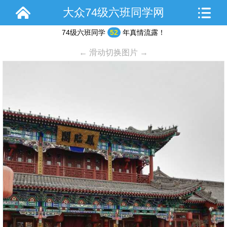
大众74级六班同学网
74级六班同学
52
年真情流露！
← 滑动切换图片 →