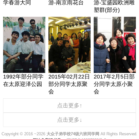
学春游大同
游-南京雨花台
游-宝盛园欧洲雕
塑群(部分)
1992年部分同学
2015年02月22日
2017年2月5日部
在太原迎泽公园
部分同学太原聚
分同学太原小聚
会
会
点击更多↑
点击更多↓
Copyright © 2016 ~2026
大众子弟学校74级六班同学网
All Rights Reserved.