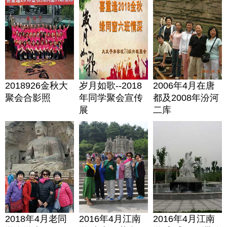
2018926金秋大
岁月如歌--2018
2006年4月在唐
聚会合影照
年同学聚会宣传
都及2008年汾河
展
二库
2018年4月老同
2016年4月江南
2016年4月江南