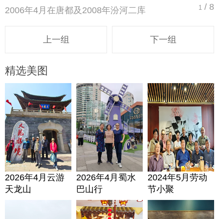
/ 8
1
2006年4月在唐都及2008年汾河二库
上一组
下一组
精选美图
2026年4月云游
2026年4月蜀水
2024年5月劳动
天龙山
巴山行
节小聚