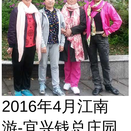
2016年4月江南
游-宜兴钱总庄园