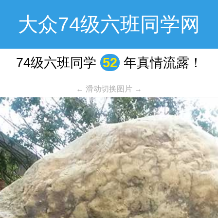
大众74级六班同学网
74级六班同学
52
年真情流露！
← 滑动切换图片 →