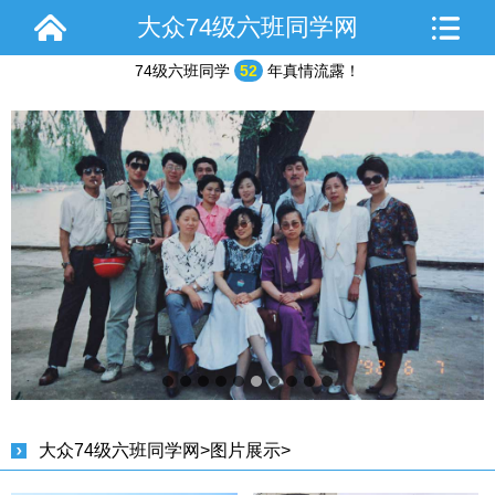
大众74级六班同学网
74级六班同学
52
年真情流露！
1992年部分同学聚会合影
大众74级六班同学网
>
图片展示
>