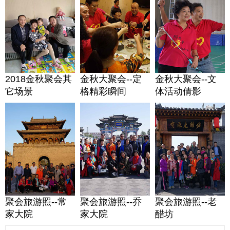
2018金秋聚会其
金秋大聚会--定
金秋大聚会--文
它场景
格精彩瞬间
体活动倩影
聚会旅游照--常
聚会旅游照--乔
聚会旅游照--老
家大院
家大院
醋坊