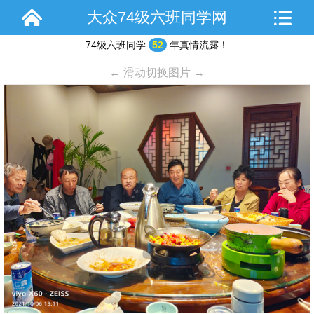
大众74级六班同学网
74级六班同学
52
年真情流露！
← 滑动切换图片 →