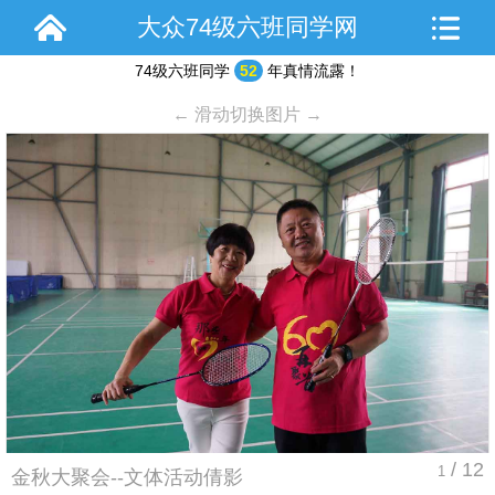
大众74级六班同学网
74级六班同学
52
年真情流露！
← 滑动切换图片 →
/ 12
1
金秋大聚会--文体活动倩影