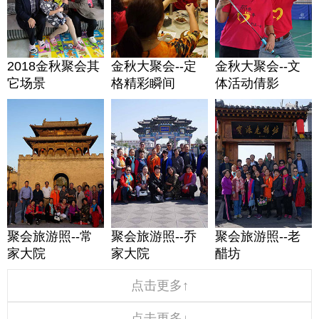
2018金秋聚会其
金秋大聚会--定
金秋大聚会--文
它场景
格精彩瞬间
体活动倩影
聚会旅游照--常
聚会旅游照--乔
聚会旅游照--老
家大院
家大院
醋坊
点击更多↑
点击更多↓