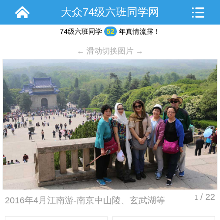
大众74级六班同学网
74级六班同学
52
年真情流露！
← 滑动切换图片 →
/ 22
1
2016年4月江南游-南京中山陵、玄武湖等