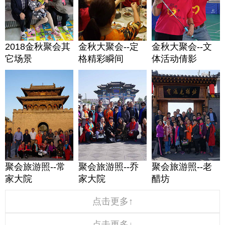
2018金秋聚会其
金秋大聚会--定
金秋大聚会--文
它场景
格精彩瞬间
体活动倩影
聚会旅游照--常
聚会旅游照--乔
聚会旅游照--老
家大院
家大院
醋坊
点击更多↑
点击更多↓