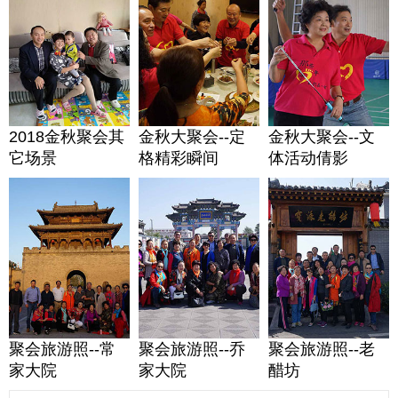
2018金秋聚会其
金秋大聚会--定
金秋大聚会--文
它场景
格精彩瞬间
体活动倩影
聚会旅游照--常
聚会旅游照--乔
聚会旅游照--老
家大院
家大院
醋坊