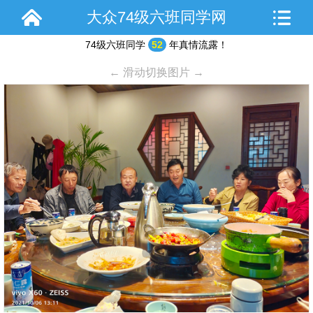
大众74级六班同学网
74级六班同学
52
年真情流露！
← 滑动切换图片 →