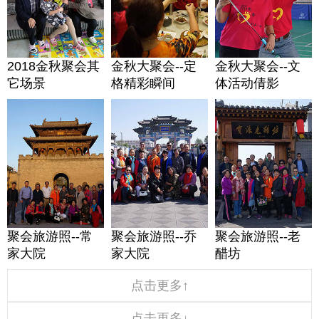
2018金秋聚会其
金秋大聚会--定
金秋大聚会--文
它场景
格精彩瞬间
体活动倩影
聚会旅游照--常
聚会旅游照--乔
聚会旅游照--老
家大院
家大院
醋坊
点击更多↑
点击更多↓