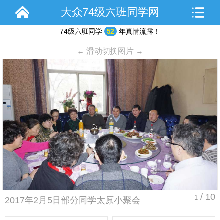
大众74级六班同学网
74级六班同学
52
年真情流露！
← 滑动切换图片 →
/ 10
1
2017年2月5日部分同学太原小聚会