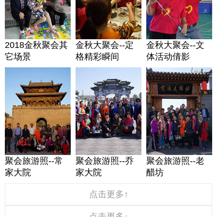
2018金秋聚会其
金秋大聚会--定
金秋大聚会--文
它场景
格精彩瞬间
体活动倩影
聚会旅游照--常
聚会旅游照--乔
聚会旅游照--老
家大院
家大院
醋坊
点击更多↑
点击更多↓