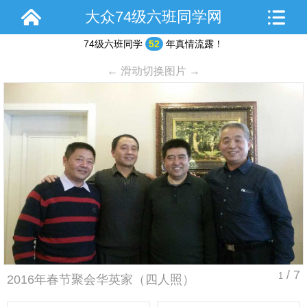
大众74级六班同学网
74级六班同学
52
年真情流露！
← 滑动切换图片 →
/ 7
1
2016年春节聚会华英家（四人照）