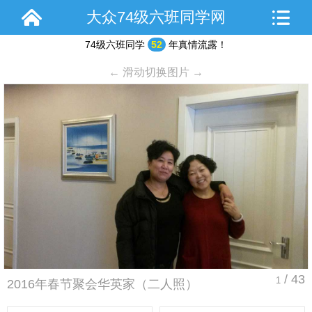
大众74级六班同学网
74级六班同学
52
年真情流露！
← 滑动切换图片 →
/ 43
1
2016年春节聚会华英家（二人照）