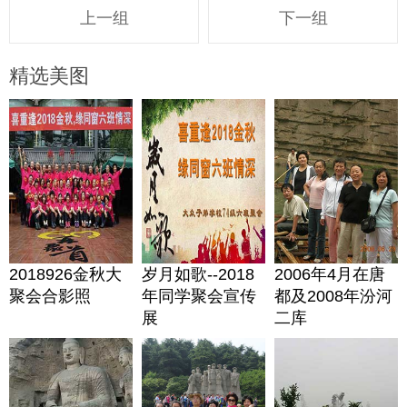
上一组
下一组
精选美图
2018926金秋大
岁月如歌--2018
2006年4月在唐
聚会合影照
年同学聚会宣传
都及2008年汾河
展
二库