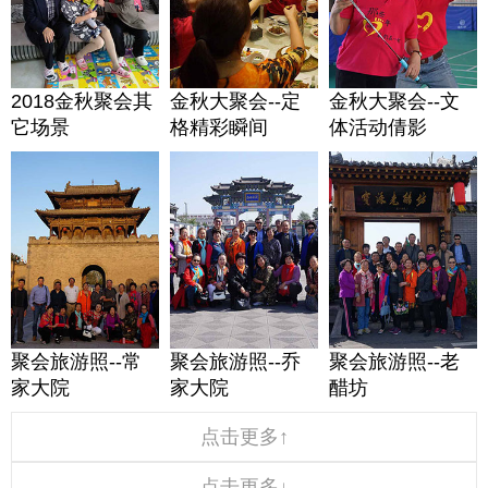
2018金秋聚会其
金秋大聚会--定
金秋大聚会--文
它场景
格精彩瞬间
体活动倩影
聚会旅游照--常
聚会旅游照--乔
聚会旅游照--老
家大院
家大院
醋坊
点击更多↑
点击更多↓