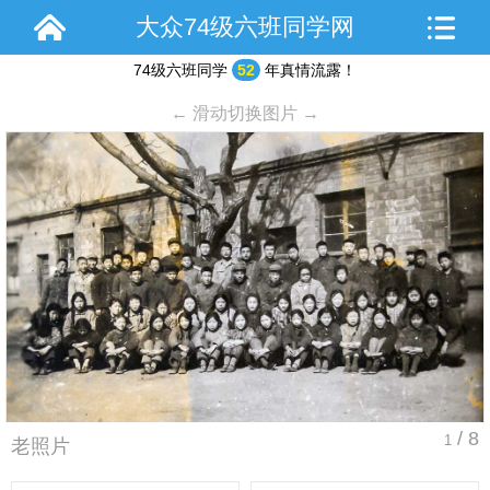
大众74级六班同学网
74级六班同学
52
年真情流露！
← 滑动切换图片 →
/ 8
1
老照片