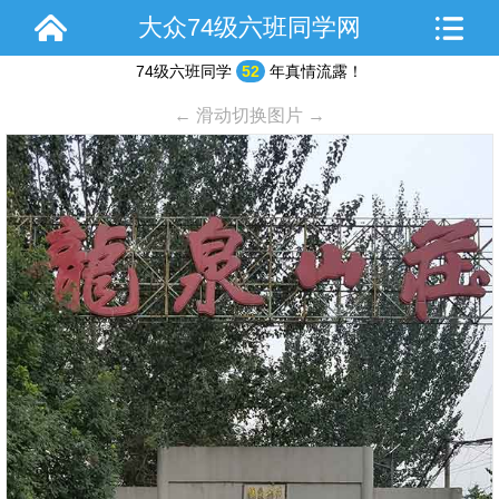
大众74级六班同学网
74级六班同学
52
年真情流露！
← 滑动切换图片 →