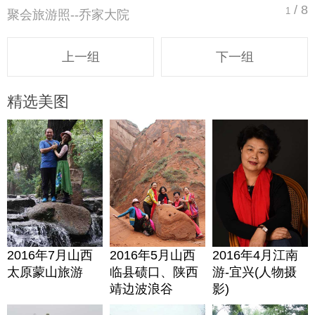
/ 8
1
聚会旅游照--乔家大院
上一组
下一组
精选美图
2016年7月山西
2016年5月山西
2016年4月江南
太原蒙山旅游
临县碛口、陕西
游-宜兴(人物摄
靖边波浪谷
影)