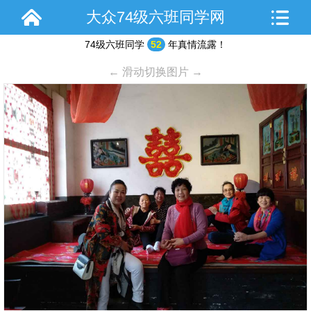
大众74级六班同学网
74级六班同学
52
年真情流露！
← 滑动切换图片 →