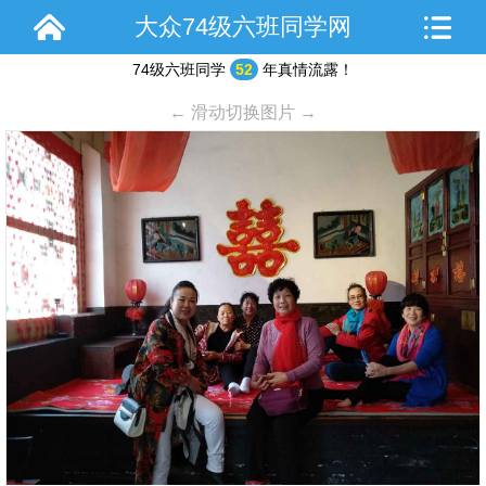
大众74级六班同学网
74级六班同学
52
年真情流露！
← 滑动切换图片 →