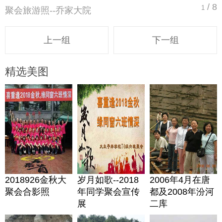
/ 8
1
聚会旅游照--乔家大院
上一组
下一组
精选美图
2018926金秋大
岁月如歌--2018
2006年4月在唐
聚会合影照
年同学聚会宣传
都及2008年汾河
展
二库