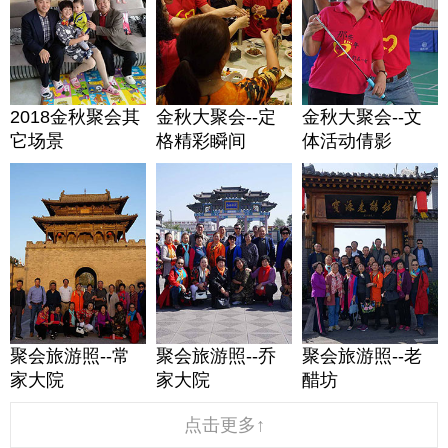
2018金秋聚会其
金秋大聚会--定
金秋大聚会--文
它场景
格精彩瞬间
体活动倩影
聚会旅游照--常
聚会旅游照--乔
聚会旅游照--老
家大院
家大院
醋坊
点击更多↑