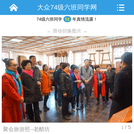
大众74级六班同学网
74级六班同学
52
年真情流露！
← 滑动切换图片 →
/ 5
1
聚会旅游照--老醋坊