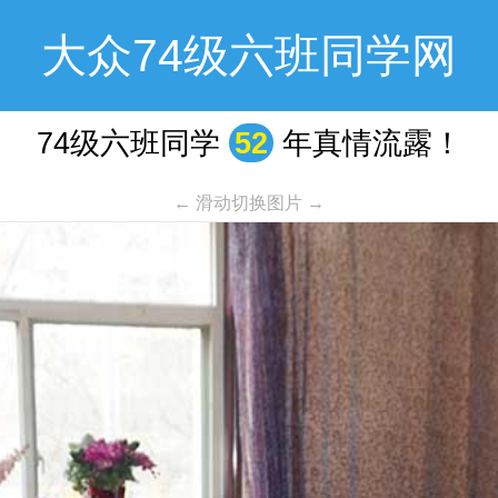
大众74级六班同学网
74级六班同学
52
年真情流露！
← 滑动切换图片 →