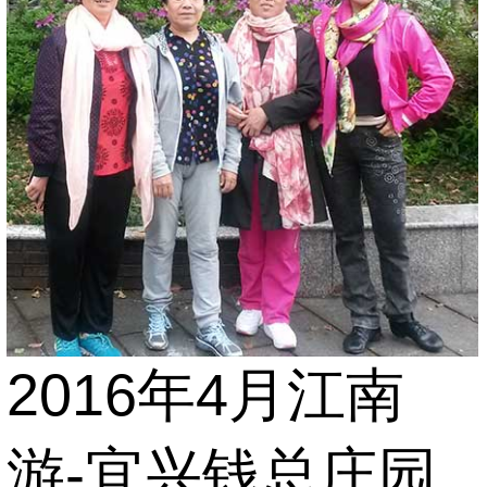
2016年4月江南
游-宜兴钱总庄园