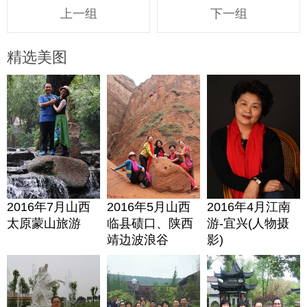
上一组
下一组
精选美图
2016年7月山西
2016年5月山西
2016年4月江南
太原蒙山旅游
临县碛口、陕西
游-宜兴(人物摄
靖边波浪谷
影)