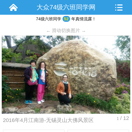
大众74级六班同学网
74级六班同学
52
年真情流露！
← 滑动切换图片 →
/ 12
1
2016年4月江南游-无锡灵山大佛风景区