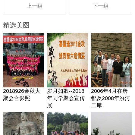
上一组
下一组
精选美图
2018926金秋大
岁月如歌--2018
2006年4月在唐
聚会合影照
年同学聚会宣传
都及2008年汾河
展
二库