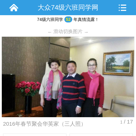
大众74级六班同学网
74级六班同学
52
年真情流露！
← 滑动切换图片 →
/ 17
1
2016年春节聚会华英家（三人照）