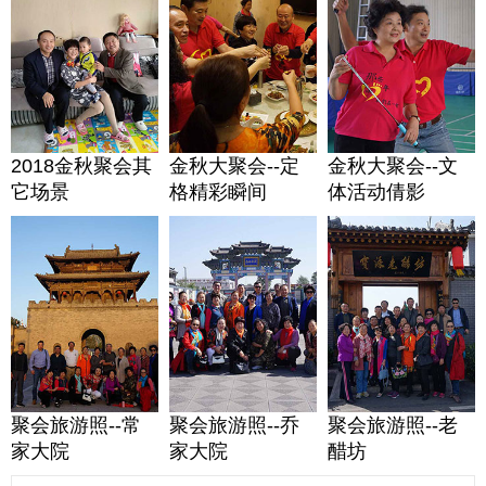
2018金秋聚会其
金秋大聚会--定
金秋大聚会--文
它场景
格精彩瞬间
体活动倩影
聚会旅游照--常
聚会旅游照--乔
聚会旅游照--老
家大院
家大院
醋坊