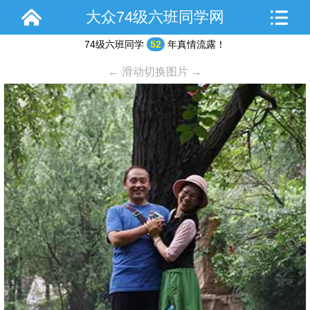
大众74级六班同学网
74级六班同学
52
年真情流露！
← 滑动切换图片 →