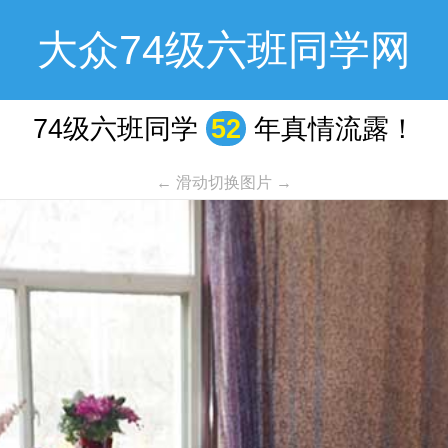
大众74级六班同学网
74级六班同学
52
年真情流露！
← 滑动切换图片 →