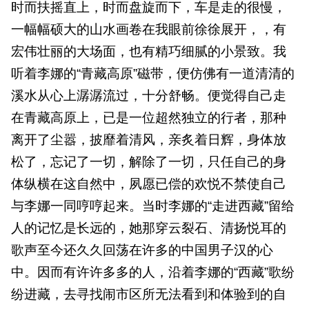
时而扶摇直上，时而盘旋而下，车是走的很慢，
一幅幅硕大的山水画卷在我眼前徐徐展开，，有
宏伟壮丽的大场面，也有精巧细腻的小景致。我
听着李娜的“青藏高原”磁带，便仿佛有一道清清的
溪水从心上潺潺流过，十分舒畅。便觉得自己走
在青藏高原上，已是一位超然独立的行者，那种
离开了尘嚣，披靡着清风，亲炙着日辉，身体放
松了，忘记了一切，解除了一切，只任自己的身
体纵横在这自然中，夙愿已偿的欢悦不禁使自己
与李娜一同哼哼起来。当时李娜的“走进西藏”留给
人的记忆是长远的，她那穿云裂石、清扬悦耳的
歌声至今还久久回荡在许多的中国男子汉的心
中。因而有许许多多的人，沿着李娜的“西藏”歌纷
纷进藏，去寻找闹市区所无法看到和体验到的自