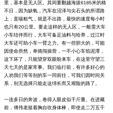
里，基本是无人区。其间要翻越海拔6185米的格
不日，因为缺氧，汽车在沼泽与尖石头的所谓路
上，直喘粗气，就是不出路，最快的速度每小时
也只有20公里。要走这样的无人区，一般需大车
小车结伴而行，大车可备足油料与给养，过江时
大车还可助小车一臂之力。有一些胆大的，可能
因使命所然，单骑闯操营，一不小心车馅泥潭，
这下坏了，只能望穿双眼盼来车，在这里守望三
天七天的是家常事。我们临行前，有许多好心的
人劝我们等等别的车一同前往，可我们因时间关
系，别无选择只能走这绵长而又艰险的路了。
一连多日的奔波，卷得人眼皮似千斤重。在进藏
前，傅伟老挺着胸自吹身体棒，即使走二万五千