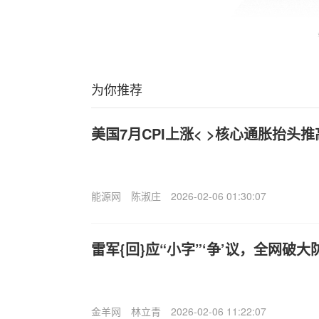
为你推荐
美国7月CPI上涨< >核心通胀抬头
能源网
陈淑庄
2026-02-06 01:30:07
雷军{回}应“小字”‘争’议，全网破大
金羊网
林立青
2026-02-06 11:22:07