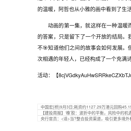
的温暖，阿哲也从小雅的画中看到了生
动画的第一集，就这样在一种温暖
的答案，只是留下了一个开放的结局。
不🎯知道他们之间的故事会如何发展。
次相遇的年轻人，已经构成了一个充满
活动：【
8cjVGdkyAuHwSRRkeCZXbTJ
中国宏{桥}9月3日;耗资约1127.29万港元回购45.
【建投周报】‘橡’胶：波折中的平衡，风险中的机
央行官员：<适>当?整合投资渠道，吸引更多境