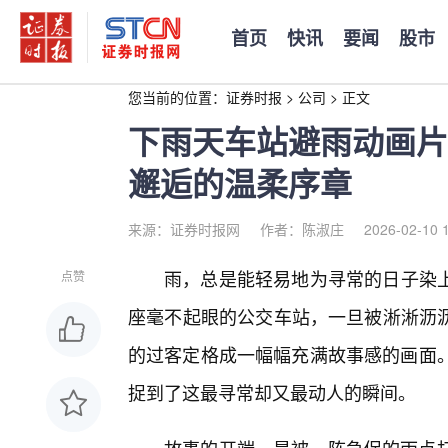
首页
快讯
要闻
股市
您当前的位置：
证券时报
>
公司
>
正文
下雨天车站避雨动画片
邂逅的温柔序章
来源：证券时报网
作者：陈淑庄
2026-02-10 
雨，总是能轻易地为寻常的日子染
点赞
座毫不起眼的公交车站，一旦被淅淅沥
的过客定格成一幅幅充满故事感的画面。
捉到了这最寻常却又最动人的瞬间。