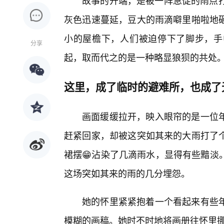
故事的开端，是被一阵急促的雨点打
灰色迅速蔓延，豆大的雨滴噼里啪啦地
小的屋檐下，人们被迫停下了脚步，手
分享
起，取而代之的是一种略显狼狈的共处
这里，成了临时的避难所，也成了
画面缓缓拉开，映入眼帘的是一位
赶紧回家，却被这突如其来的大雨打了
裙摆😁沾染了几滴雨水，显得有些黯淡
这场突如其来的雨的几分埋怨。
她的怀里紧紧抱着一个看起来有些年
模糊的画稿。她时不时地将画册往怀里