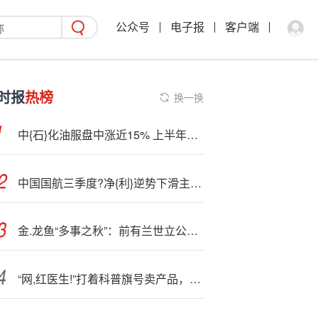
公众号
电子报
客户端
时报
热榜
换一换
中{石}化油服盘中涨近15% 上半年新签合同额同比大幅增长71.8%
中国国航三季度?净{利}逆势下滑主要经营指标垫底 控股股东大幅折价包揽定增中小股东权益或受损
金.龙鱼“多事之秋”：前有兰世立公开宣战，后有子公司一审败诉、天价判赔
“网,红医生!”打着科普旗号卖产品，人民日报：医疗科普不能成牟利工具