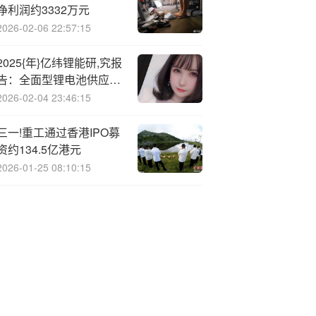
净利润约3332万元
2026-02-06 22:57:15
2025{年}亿纬锂能研,究报
告：全面型锂电池供应
商，深厚技术优势助力腾
2026-02-04 23:46:15
飞（附下载）
三一!重工通过香港IPO募
资约134.5亿港元
2026-01-25 08:10:15