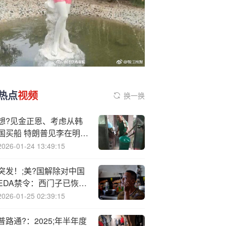
热点
视频
换一换
想?见金正恩、考虑从韩
国买船 特朗普见李在明都
说了啥？一文了解→
2026-01-24 13:49:15
突发！;美?国解除对中国
EDA禁令：西门子已恢复
供货
2026-01-25 02:39:15
普路通?：2025;年半年度