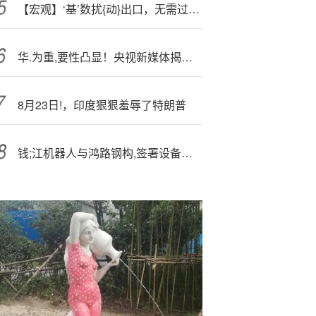
【宏观】‘基’数扰{动}出口，无需过度担忧——2025年10月进出口数据点评
华.为重,要性凸显！央视新媒体揭秘美国芯片如何植入后门：自研才是真正防线
8月23日!，印度狠狠羞辱了特朗普
钱;江机器人与鸿路钢构,签署设备采购框架协议 共拓工业机器人领域新篇