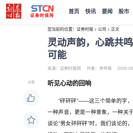
首页
快讯
要闻
股市
您当前的位置：
证券时报
>
公司
>
正文
灵动声韵，心跳共鸣
可能
来源：证券时报网
作者：李梓萌
2026-02
听见心动的回响
点赞
“砰砰砰”——这三个简单的字
一种声音，更是一种意象，一种关
谈论“男女砰砰砰”时，我们谈论的