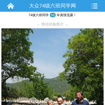
大众74级六班同学网
74级六班同学
52
年真情流露！
← 滑动切换图片 →