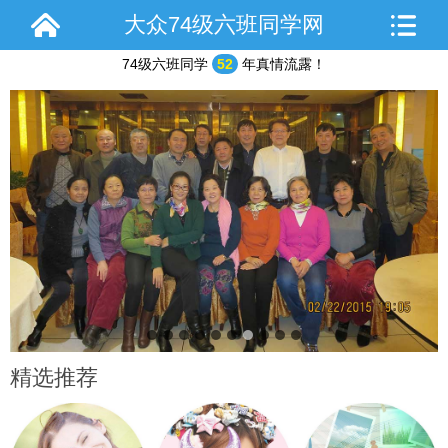
大众74级六班同学网
74级六班同学
52
年真情流露！
2015年聚会合影
精选推荐